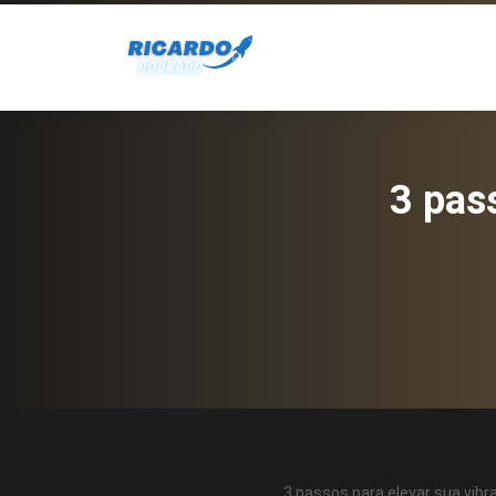
3 pass
Início
Uncategorized
3 passos para elevar sua vibra