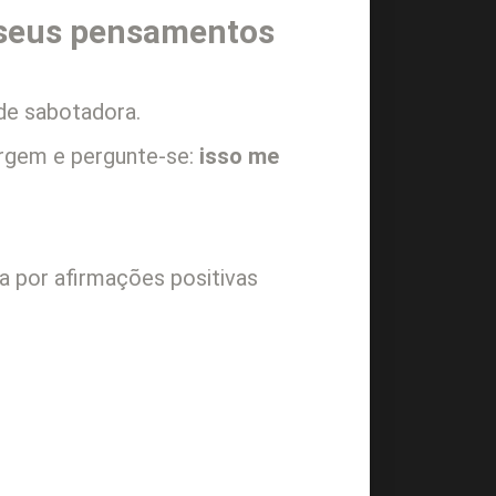
 seus pensamentos
de sabotadora.
rgem e pergunte-se:
isso me
a por afirmações positivas