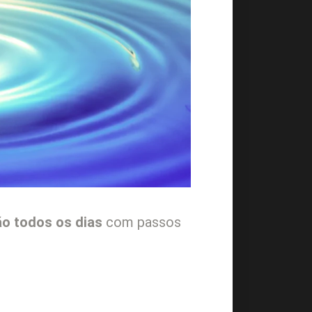
ão todos os dias
com passos