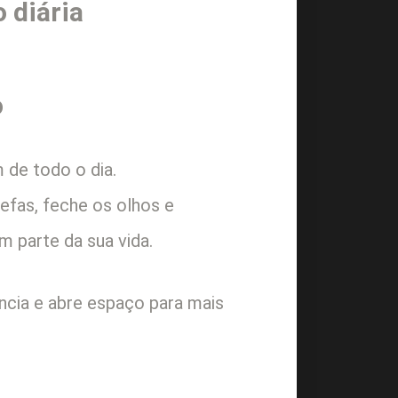
 diária
o
 de todo o dia.
efas, feche os olhos e
m parte da sua vida.
ncia e abre espaço para mais