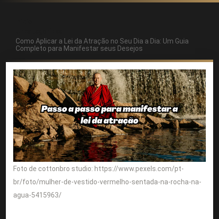
Início
Uncategorized
Como Aplicar a Lei da Atração no Seu Dia a Dia: Um Guia
Completo para Manifestar seus Desejos
Foto de cottonbro studio: https://www.pexels.com/pt-
br/foto/mulher-de-vestido-vermelho-sentada-na-rocha-na-
agua-5415963/