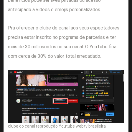
benefícios pode ser lives privadas ou acesso
antecipado a vídeos e emojis personalizados.
Pra oferecer o clube do canal aos seus espectadores
precisa estar inscrito no programa de parcerias e ter
mais de 30 mil inscritos no seu canal. O YouTube fica
com cerca de 30% do valor total arrecadado.
clube do canal reprodução Youtube webtv brasileira