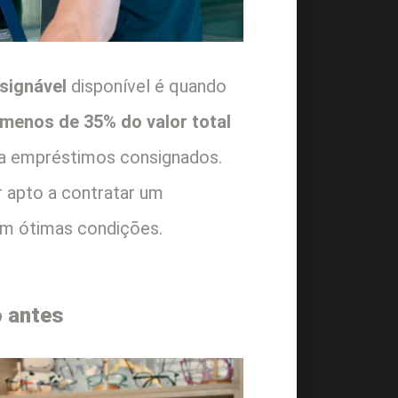
signável
disponível é quando
menos de 35% do valor total
ara empréstimos consignados.
r apto a contratar um
m ótimas condições.
o antes