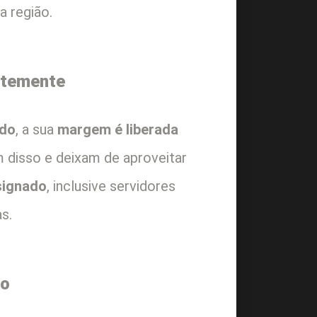
a região.
ntemente
ado
, a sua
margem é liberada
m disso e deixam de aproveitar
signado
, inclusive servidores
s.
io