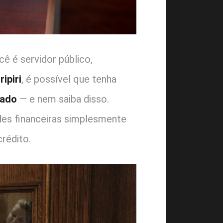
ê é servidor público,
ripiri
, é possível que tenha
nado
— e nem saiba disso.
des financeiras simplesmente
rédito.