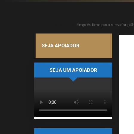
Início
Uncategorized
Empréstimo para servidor públ
SEJA APOIADOR
SEJA UM APOIADOR