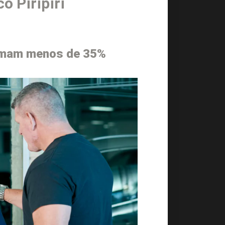
o Piripiri
omam menos de 35%