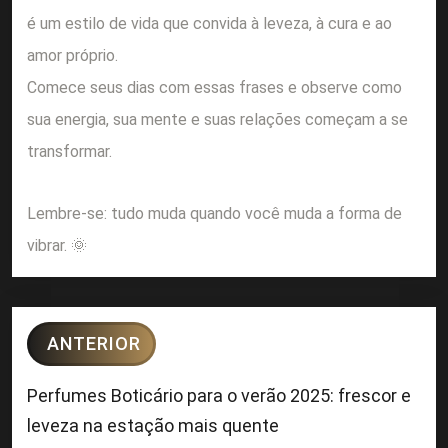
é um estilo de vida que convida à leveza, à cura e ao
amor próprio.
Comece seus dias com essas frases e observe como
sua energia, sua mente e suas relações começam a se
transformar.
Lembre-se: tudo muda quando você muda a forma de
vibrar. 🌞
ANTERIOR
Perfumes Boticário para o verão 2025: frescor e
leveza na estação mais quente