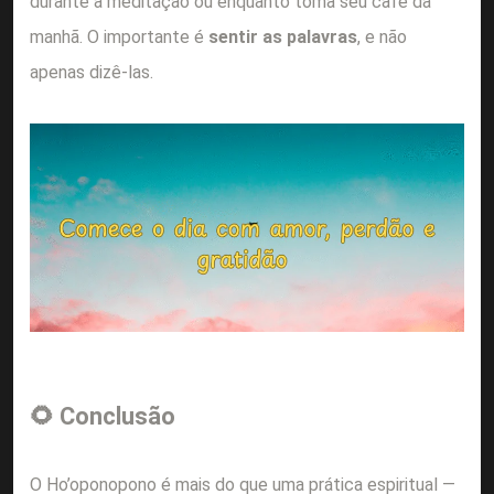
durante a meditação ou enquanto toma seu café da
manhã. O importante é
sentir as palavras
, e não
apenas dizê-las.
🌻 Conclusão
O Ho’oponopono é mais do que uma prática espiritual —